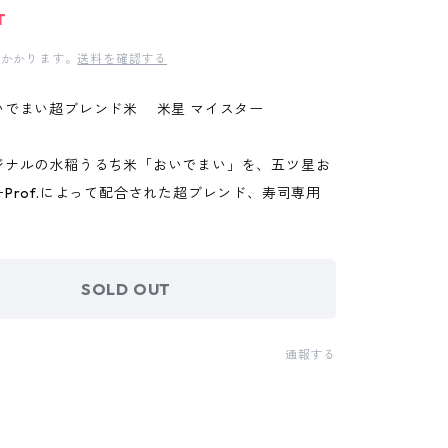
T
かかります。
送料を確認する
いでまい超ブレンド米 米星 マイスター
ジナルの水稲うるち米「おいでまい」を、五ツ星お
Prof.によって配合された超ブレンド、寿司専用
SOLD OUT
通報する