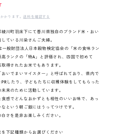
T
かかります。
送料を確認する
郡綾川町羽床下にて香川県独自のブランド米・おい
培している川染さんご夫婦。
産は一般財団法人日本穀物検定協会の「米の食味ラン
最高ランクの「特A」と評価され、四国で初めて
価取得されたお米でもあります。
「おいでまいマイスター」と呼ばれており、県内で
をPRしたり、子どもたちに収穫体験をしてもらった
の未来のために活動しています。
た食感でどんなおかずとも相性のいいお味で、あっ
いなという朝ご飯にはうってつけです。
の白さを是非お楽しみください。
米を下記種類からお選びください