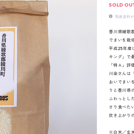
SOLD OU
別途送料が
香川県綾歌
でまいを栽
平成25年
キング」で
「特Ａ」評
川染さんは
おいでまい
りと香川県
ふわっとし
さり食べた
炊き上がり
※白米／玄