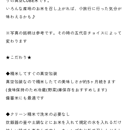
りの真空CUBE米です。
いろんな産地のお米を召し上がれば、小旅行に行った気分が
味わえるかも♪
※写真の銘柄は参考です。その時の五代目チョイスによって
変わります
★こだわり★
◆精米してすぐの真空包装
真空包装なので精米したての美味しさが約5ヶ月続きます
(食味保持のため冷蔵(野菜)庫保存をおすすめします)
備蓄米にも最適です
◆クリーン精米で洗米の必要なし
炊飯器の釜や土鍋などにお米を入れて規定の水を入れるだけ