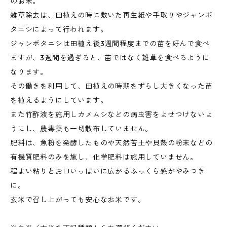
のお米。
雑草除去は、田植えの時に敷いた再生紙や手取りやジャンボ
タニシによって行われます。
ジャンボタニシは田植え後3週間程度までの苗を好んで食べ
ますが、3週間を過ぎると、苗ではなく雑草を食べるように
なります。
その働きを利用して、田植えの時期をずらし大きくなった苗
を植えるようにしています。
また竹酢液を施用しカメムシなどの病虫害をよせつけないよ
うにし、農毒薬も一切散布していません。
肥料は、魚粉を発酵したものや天然苦土や貝殻の粉末などの
有機質肥料のみを施し、化学肥料は施用していません。
程よい粘りとお口いっぱいに広がるふっくら感がやみつき
に。
玄米で召し上がっても安心なお米です。